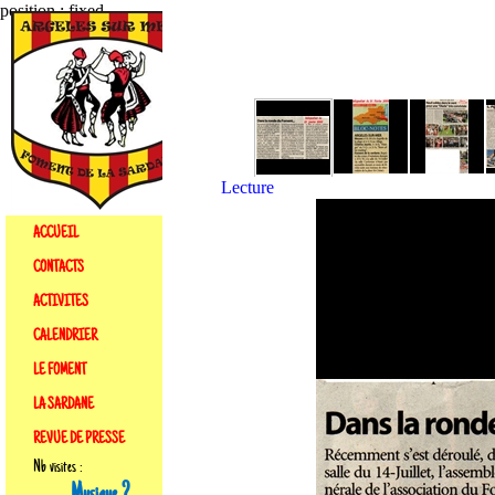
position : fixed
Lecture
ACCUEIL
CONTACTS
ACTIVITES
CALENDRIER
LE FOMENT
LA SARDANE
REVUE DE PRESSE
Nb visites :
Musique ?